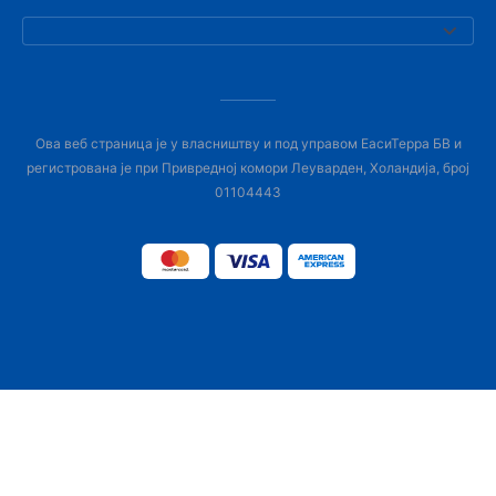
Ова веб страница је у власништву и под управом ЕасиТерра БВ и
регистрована је при Привредној комори Леуварден, Холандија, број
01104443