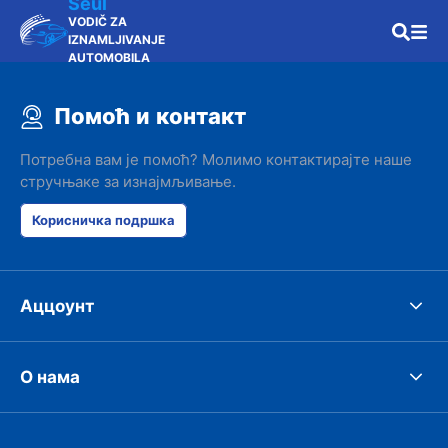
Seul
VODIČ ZA
IZNAMLJIVANJE
AUTOMOBILA
Помоћ и контакт
Потребна вам је помоћ? Молимо контактирајте наше
стручњаке за изнајмљивање.
Корисничка подршка
Аццоунт
О нама