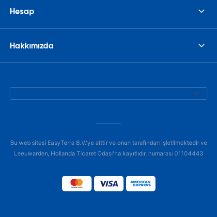
Hesap
Hakkımızda
Bu web sitesi EasyTerra B.V.'ye aittir ve onun tarafından işletilmektedir ve
Leeuwarden, Hollanda Ticaret Odası'na kayıtlıdır, numarası 01104443