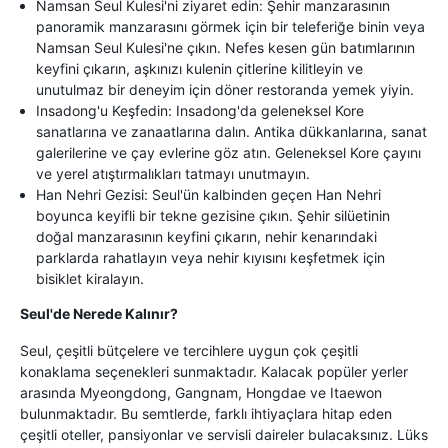
Namsan Seul Kulesi'ni ziyaret edin: Şehir manzarasının
panoramik manzarasını görmek için bir teleferiğe binin veya
Namsan Seul Kulesi'ne çıkın. Nefes kesen gün batımlarının
keyfini çıkarın, aşkınızı kulenin çitlerine kilitleyin ve
unutulmaz bir deneyim için döner restoranda yemek yiyin.
Insadong'u Keşfedin: Insadong'da geleneksel Kore
sanatlarına ve zanaatlarına dalın. Antika dükkanlarına, sanat
galerilerine ve çay evlerine göz atın. Geleneksel Kore çayını
ve yerel atıştırmalıkları tatmayı unutmayın.
Han Nehri Gezisi: Seul'ün kalbinden geçen Han Nehri
boyunca keyifli bir tekne gezisine çıkın. Şehir silüetinin
doğal manzarasının keyfini çıkarın, nehir kenarındaki
parklarda rahatlayın veya nehir kıyısını keşfetmek için
bisiklet kiralayın.
Seul'de Nerede Kalınır?
Seul, çeşitli bütçelere ve tercihlere uygun çok çeşitli
konaklama seçenekleri sunmaktadır. Kalacak popüler yerler
arasında Myeongdong, Gangnam, Hongdae ve Itaewon
bulunmaktadır. Bu semtlerde, farklı ihtiyaçlara hitap eden
çeşitli oteller, pansiyonlar ve servisli daireler bulacaksınız. Lüks