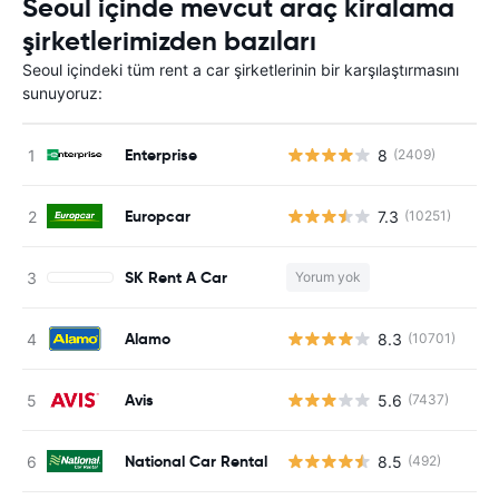
Seoul içinde mevcut araç kiralama
şirketlerimizden bazıları
Seoul içindeki tüm rent a car şirketlerinin bir karşılaştırmasını
sunuyoruz:
Enterprise
8
(2409)
Europcar
7.3
(10251)
SK Rent A Car
Yorum yok
Alamo
8.3
(10701)
Avis
5.6
(7437)
National Car Rental
8.5
(492)