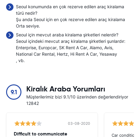
Seoul konumunda en çok rezerve edilen araç kiralama
türü nedir?
Şu anda Seoul için en çok rezerve edilen araç kiralama
Orta seviye.
Seoul için mevcut araba kiralama şirketleri nelerdir?
Seoul içindeki mevcut araç kiralama şirketleri şunlardır:
Enterprise
Europcar
SK Rent A Car
Alamo
Avis
National Car Rental
Hertz
Hi Rent A Car
Yesaway
, vb.
Kiralık Araba Yorumları
9.1
Müşterilerimiz bizi 9.1/10 üzerinden değerlendiriyor
12842
03-08-2020
Difficult to communicate
Car condition