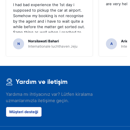
are very help
I had bad experience the 1st day i
supposed to pickup the car at airport.
Somehow my booking is not recognise
by the agent and i have to wait quite a
while before the matter get sorted out.
Same thing as well when i reached to
the car collection time. Its a bit of
Norsilawati Bahari
Arief
embarrassment as it look like i didnt
N
A
Internationale luchthaven Jeju
Inter
book and pay for the car. I printed the
voucher and presented to them but
somehow they couldnt find it their
system.
Yardım ve iletişim
Yardıma mı ihtiyacınız var? Lütfen kiralama
uzmanlarımızla iletişime geçin.
Müşteri desteği